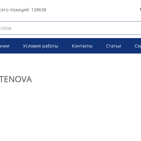
сего позиций:
128638
ании
Условия работы
Контакты
Статьи
Се
NTENOVA