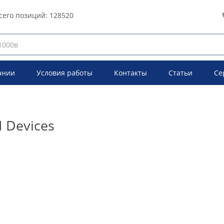
сего позиций:
128520
ании
Условия работы
Контакты
Статьи
Се
 Devices