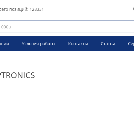
сего позиций:
128331
ании
Условия работы
Контакты
Статьи
Се
PTRONICS