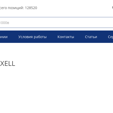
сего позиций:
128520
ании
Условия работы
Контакты
Статьи
Се
AXELL