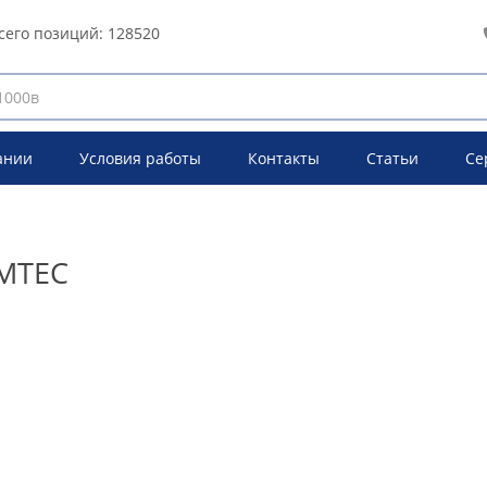
сего позиций:
128520
ании
Условия работы
Контакты
Статьи
Се
AMTEC