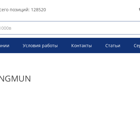
сего позиций:
128520
ании
Условия работы
Контакты
Статьи
Се
SUNGMUN