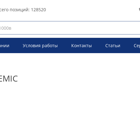
сего позиций:
128520
ании
Условия работы
Контакты
Статьи
Се
EMIC