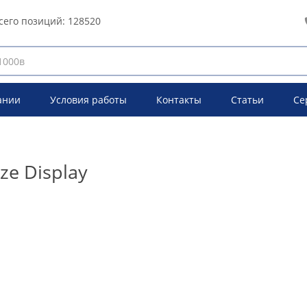
сего позиций:
128520
ании
Условия работы
Контакты
Статьи
Се
ze Display