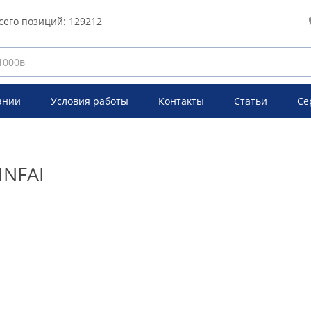
сего позиций:
129212
ании
Условия работы
Контакты
Статьи
Се
INFAI