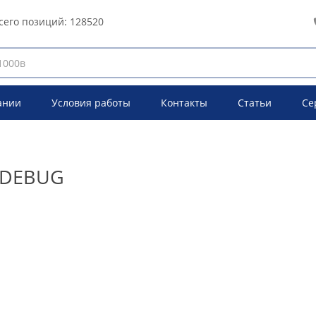
сего позиций:
128520
ании
Условия работы
Контакты
Статьи
Се
ODEBUG