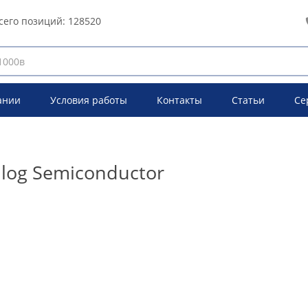
сего позиций:
128520
ании
Условия работы
Контакты
Статьи
Се
log Semiconductor