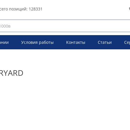
сего позиций:
128331
ании
Условия работы
Контакты
Статьи
Се
ORYARD