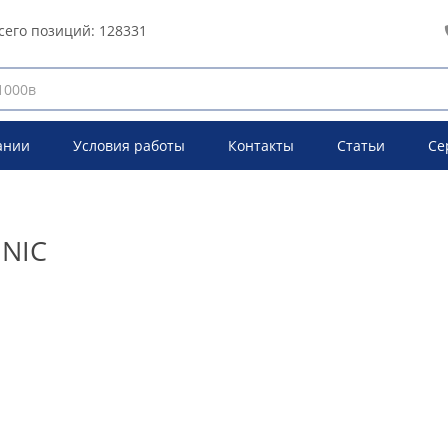
сего позиций:
128331
ании
Условия работы
Контакты
Статьи
Се
NNIC