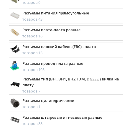
товаров 6
Разъемы питания прямоугольные
товаров 43
Разъемы плата-плата разные
товаров 16
Разъемы плоский кабель (FRC) - плата
товаров 13
Разъемы провод-плата разные
товаров 105
Разъемы тип (BH , BH1, BH2, IDM, DG333J) вилка на
плату
товаров 7
Разъемы цилиндрические
товаров 1
Разъемы штыревые и гнездовые разные
товаров 88