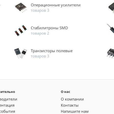
е
Операционные усилители
товаров 3
Стабилитроны SMD
товаров 2
Транзисторы полевые
товаров 3
нительно
О нас
водители
О компании
ентация
Контакты
события
Напишите нам