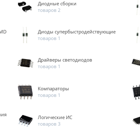
Диодные сборки
товаров 2
SMD
Диоды супербыстродействующие
товаров 1
Драйверы светодиодов
товаров 1
Компараторы
товаров 1
ния
Логические ИС
товаров 3