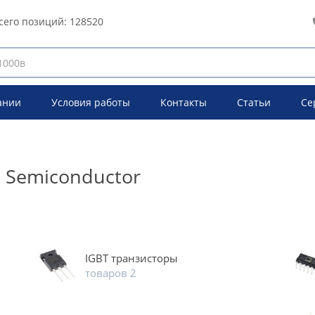
сего позиций:
128520
ании
Условия работы
Контакты
Статьи
Се
 Semiconductor
IGBT транзисторы
товаров 2