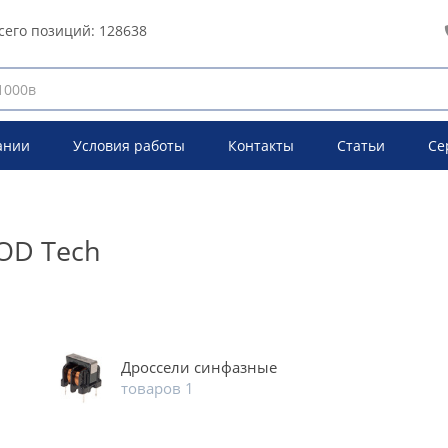
сего позиций:
128638
ании
Условия работы
Контакты
Статьи
Се
OD Tech
Дроссели синфазные
товаров 1