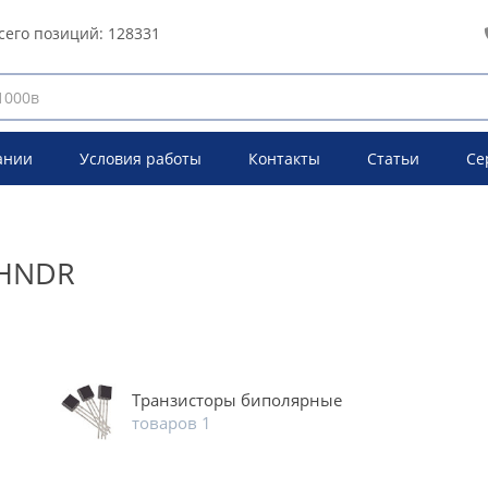
сего позиций:
128331
ании
Условия работы
Контакты
Статьи
Се
CHNDR
Транзисторы биполярные
товаров 1