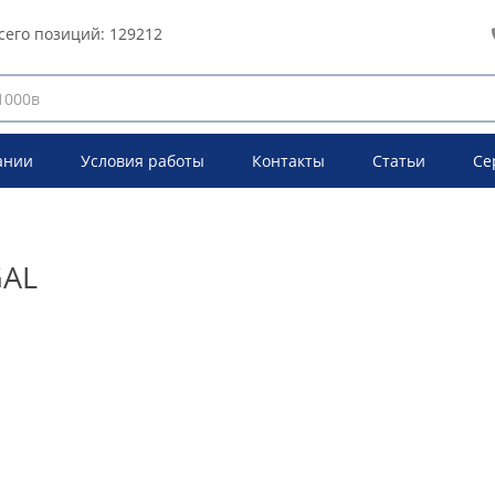
сего позиций:
129212
ании
Условия работы
Контакты
Статьи
Се
GAL