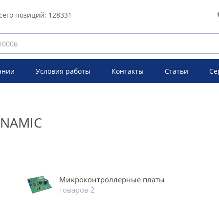
сего позиций:
128331
ании
Условия работы
Контакты
Статьи
Се
INAMIC
Микроконтроллерные платы
товаров 2