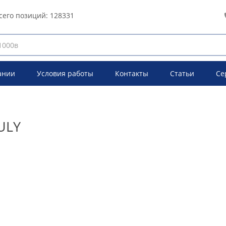
сего позиций:
128331
ании
Условия работы
Контакты
Статьи
Се
ULY