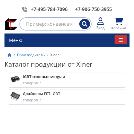
+7-495-784-7096
+7-906-750-3955
Вход
Корзина
Меню
Производитель
Xiner
Каталог продукции от Xiner
IGBT силовые модули
товаров 7
Драйверы FET-IGBT
товаров 2