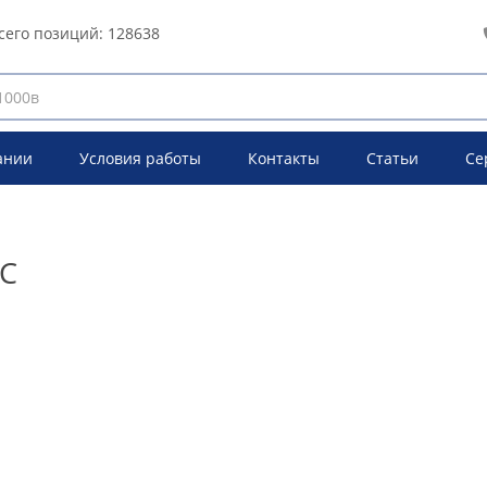
сего позиций:
128638
ании
Условия работы
Контакты
Статьи
Се
MC