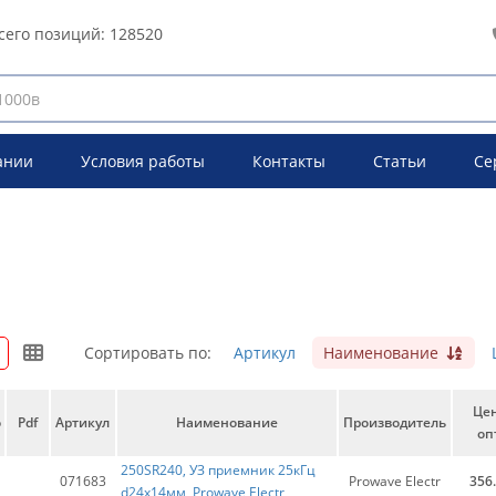
сего позиций:
128520
ании
Условия работы
Контакты
Статьи
Се
Сортировать по:
Артикул
Наименование
Це
о
Pdf
Артикул
Наименование
Производитель
оп
250SR240, УЗ приемник 25кГц
071683
Prowave Electr
356
d24х14мм, Prowave Electr