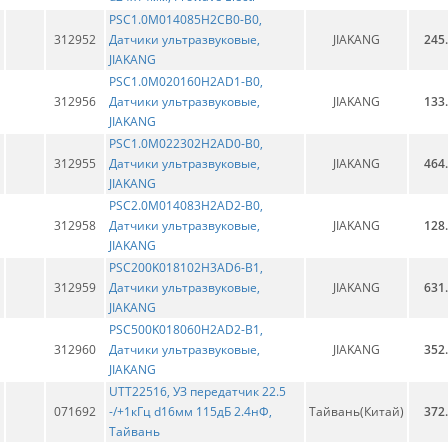
PSC1.0M014085H2CB0-B0,
312952
Датчики ультразвуковые,
JIAKANG
245
JIAKANG
PSC1.0M020160H2AD1-B0,
312956
Датчики ультразвуковые,
JIAKANG
133
JIAKANG
PSC1.0M022302H2AD0-B0,
312955
Датчики ультразвуковые,
JIAKANG
464
JIAKANG
PSC2.0M014083H2AD2-B0,
312958
Датчики ультразвуковые,
JIAKANG
128
JIAKANG
PSC200K018102H3AD6-B1,
312959
Датчики ультразвуковые,
JIAKANG
631
JIAKANG
PSC500K018060H2AD2-B1,
312960
Датчики ультразвуковые,
JIAKANG
352
JIAKANG
UTT22516, УЗ передатчик 22.5
071692
-/+1кГц d16мм 115дБ 2.4нФ,
Тайвань(Китай)
372
Тайвань