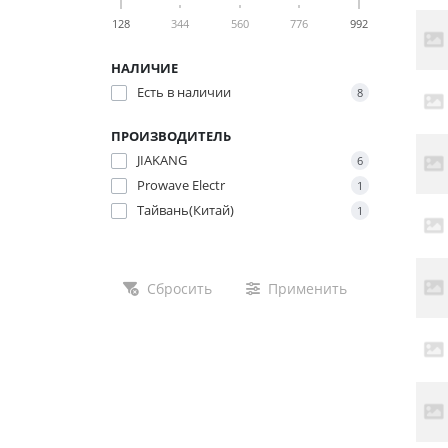
128
344
560
776
992
НАЛИЧИЕ
Есть в наличии
8
ПРОИЗВОДИТЕЛЬ
JIAKANG
6
Prowave Electr
1
Тайвань(Китай)
1
Сбросить
Применить