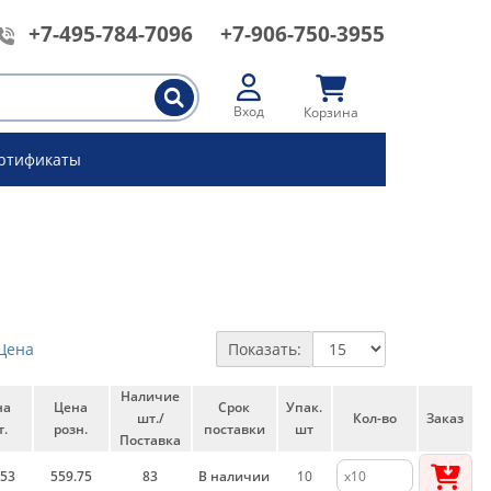
+7-495-784-7096
+7-906-750-3955
Вход
Корзина
ртификаты
Цена
Показать:
Наличие
на
Цена
Срок
Упак.
шт./
Кол-во
Заказ
т.
розн.
поставки
шт
Поставка
.53
559.75
83
В наличии
10