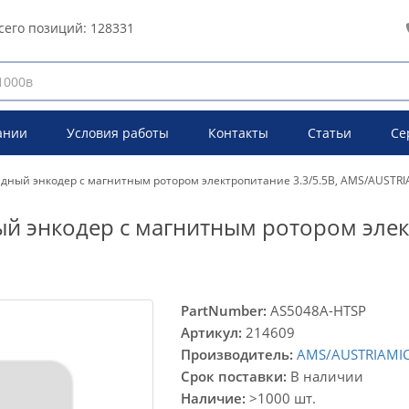
сего позиций:
128331
ании
Условия работы
Контакты
Статьи
Се
ядный энкодер с магнитным ротором электропитание 3.3/5.5В, AMS/AUSTR
ый энкодер с магнитным ротором элек
PartNumber:
AS5048A-HTSP
Артикул:
214609
Производитель:
AMS/AUSTRIAMI
Срок поставки:
В наличии
Наличие:
>1000 шт.