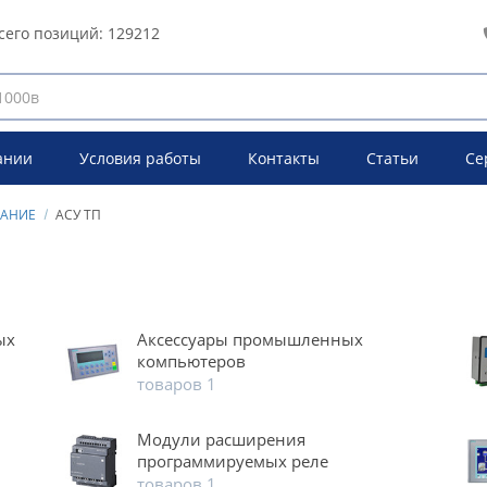
сего позиций:
129212
ании
Условия работы
Контакты
Статьи
Се
ВАНИЕ
АСУ ТП
ых
Аксессуары промышленных
компьютеров
товаров 1
Модули расширения
программируемых реле
товаров 1