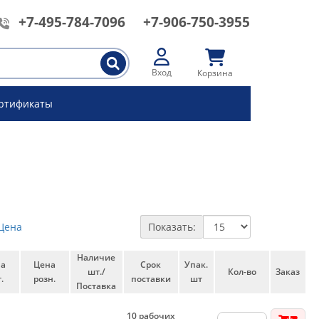
+7-495-784-7096
+7-906-750-3955
Вход
Корзина
ртификаты
Цена
Показать:
Наличие
на
Цена
Срок
Упак.
шт./
Кол-во
Заказ
.
розн.
поставки
шт
Поставка
10 рабочих