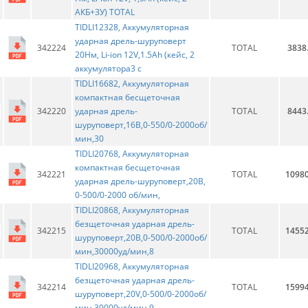
АКБ+ЗУ) TOTAL
TIDLI12328, Аккумуляторная
ударная дрель-шуруповерт
342224
TOTAL
3838
20Нм, Li-ion 12V,1.5Ah (кейс, 2
аккумулятора3 с
TIDLI16682, Аккумуляторная
компактная бесщеточная
342220
ударная дрель-
TOTAL
8443
шуруповерт,16В,0-550/0-2000об/
мин,30
TIDLI20768, Аккумуляторная
компактная бесщеточная
342221
TOTAL
10980
ударная дрель-шуруповерт,20В,
0-500/0-2000 об/мин,
TIDLI20868, Аккумуляторная
безщеточная ударная дрель-
342215
TOTAL
14552
шуруповерт,20В,0-500/0-2000об/
мин,30000уд/мин,8
TIDLI20968, Аккумуляторная
безщеточная ударная дрель-
342214
TOTAL
15994
шуруповерт,20V,0-500/0-2000об/
мин,30000уд/мин,9