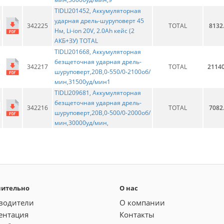
TIDLI201452, Аккумуляторная
ударная дрель-шуруповерт 45
342225
TOTAL
8132
Нм, Li-ion 20V, 2.0Ah кейс (2
АКБ+ЗУ) TOTAL
TIDLI201668, Аккумуляторная
безщеточная ударная дрель-
342217
TOTAL
21140
шуруповерт,20В,0-550/0-2100об/
мин,31500уд/мин1
TIDLI209681, Аккумуляторная
безщеточная ударная дрель-
342216
TOTAL
7082
шуруповерт,20В,0-500/0-2000об/
мин,30000уд/мин,
нительно
О нас
водители
О компании
ентация
Контакты