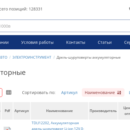
сего позиций:
128331
ании
Условия работы
Контакты
Статьи
Се
АВТО
ЭЛЕКТРОИНСТРУМЕНТ
Дрель-шуруповерты аккумуляторные
яторные
Сортировать по:
Артикул
Наименование
Це
о
Pdf
Артикул
Наименование
Производитель
опт
TDLI12202, Аккумуляторная
дрель-шуруповерт Li-ion 12V,0-