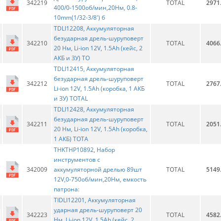
342219
TOTAL
2971
400/0-1500об/мин,20Нм, 0.8-
10mm(1/32-3/8') б
TDLI12208, Аккумуляторная
безударная дрель-шуруповерт
342210
TOTAL
4066
20 Нм, Li-ion 12V, 1.5Ah (кейс, 2
АКБ и ЗУ) TO
TDLI12415, Аккумуляторная
безударная дрель-шуруповерт
342212
TOTAL
2767
Li-ion 12V, 1.5Ah (коробка, 1 АКБ
и ЗУ) TOTAL
TDLI12428, Аккумуляторная
безударная дрель-шуруповерт
342211
TOTAL
2051
20 Нм, Li-ion 12V, 1.5Ah (коробка,
1 АКБ) TOTA
THKTHP10892, Набор
инструментов с
342009
аккумуляторной дрелью 89шт
TOTAL
5149
12V,0-750об/мин,20Нм, емкость
патрона:
TIDLI12201, Аккумуляторная
ударная дрель-шуруповерт 20
342223
TOTAL
4582
Нм, Li-ion 12V, 1,5Ah (кейс, 2