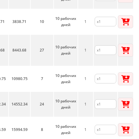
10 рабочих
.71
3838.71
10
1
дней
10 рабочих
.68
8443.68
27
1
дней
10 рабочих
.75
10980.75
7
1
дней
10 рабочих
.34
14552.34
24
1
дней
10 рабочих
.59
15994.59
8
1
дней