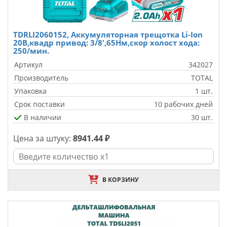
TDRLI2060152, Аккумуляторная трещотка Li-Ion
20В,квадр привод: 3/8',65Нм,скор холост хода:
250/мин.
Артикул
342027
Производитель
TOTAL
Упаковка
1 шт.
Срок поставки
10 рабочих дней
В наличии
30 шт.
Цена за штуку:
8941.44 ₽
В КОРЗИНУ