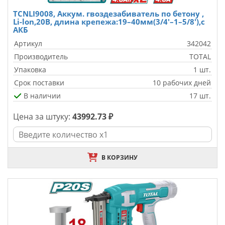
TCNLI9008, Аккум. гвоздезабиватель по бетону ,
Li-lon,20В, длина крепежа:19–40мм(3/4'–1–5/8'),с
АКБ
Артикул
342042
Производитель
TOTAL
Упаковка
1 шт.
Срок поставки
10 рабочих дней
В наличии
17 шт.
Цена за штуку:
43992.73 ₽
В КОРЗИНУ