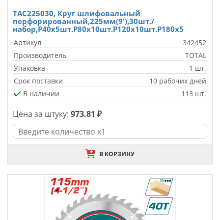
TAC225030, Круг шлифовальный
перфорированный,225мм(9'),30шт./
набор,P40x5шт.P80x10шт.P120x10шт.P180x5
Артикул
342452
Производитель
TOTAL
Упаковка
1 шт.
Срок поставки
10 рабочих дней
В наличии
113 шт.
Цена за штуку:
973.81 ₽
В КОРЗИНУ