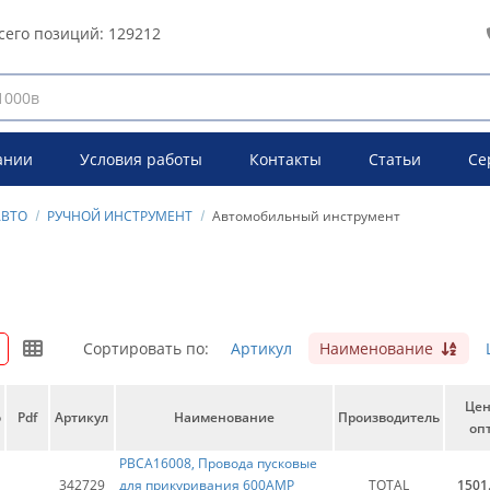
сего позиций:
129212
ании
Условия работы
Контакты
Статьи
Се
АВТО
РУЧНОЙ ИНСТРУМЕНТ
Автомобильный инструмент
Сортировать по:
Артикул
Наименование
Це
о
Pdf
Артикул
Наименование
Производитель
опт
PBCA16008, Провода пусковые
342729
для прикуривания 600AMP
TOTAL
1501