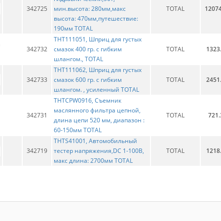
342725
мин.высота: 280мм,макс
TOTAL
12074
высота: 470мм,путешествие:
190мм TOTAL
THT111051, Шприц для густых
342732
смазок 400 гр. с гибким
TOTAL
1323
шлангом., TOTAL
THT111062, Шприц для густых
342733
смазок 600 гр. с гибким
TOTAL
2451
шлангом. , усиленный TOTAL
THTCPW0916, Съемник
маслянного фильтра цепной,
342731
TOTAL
721.
длина цепи 520 мм, диапазон :
60-150мм TOTAL
THTS41001, Автомобильный
342719
тестер напряжения,DC 1-100В,
TOTAL
1218
макс длина: 2700мм TOTAL