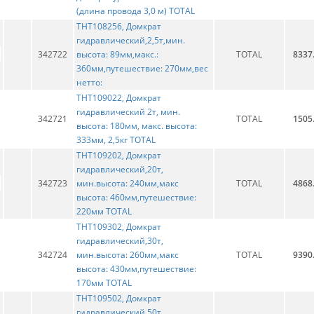
(длина провода 3,0 м) TOTAL
THT108256, Домкрат
гидравлический,2,5т,мин.
342722
высота: 89мм,макс.:
TOTAL
8337
360мм,путешествие: 270мм,вес
нетто:
THT109022, Домкрат
гидравлический 2т, мин.
342721
TOTAL
1505
высота: 180мм, макс. высота:
333мм, 2,5кг TOTAL
THT109202, Домкрат
гидравлический,20т,
342723
мин.высота: 240мм,макс
TOTAL
4868
высота: 460мм,путешествие:
220мм TOTAL
THT109302, Домкрат
гидравлический,30т,
342724
мин.высота: 260мм,макс
TOTAL
9390
высота: 430мм,путешествие:
170мм TOTAL
THT109502, Домкрат
гидравлический,50т,