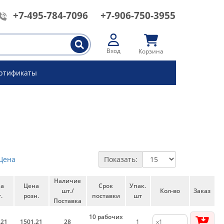
+7-495-784-7096
+7-906-750-3955
Вход
Корзина
ртификаты
Цена
Показать:
Наличие
на
Цена
Срок
Упак.
шт./
Кол-во
Заказ
.
розн.
поставки
шт
Поставка
10 рабочих
.21
1501.21
28
1