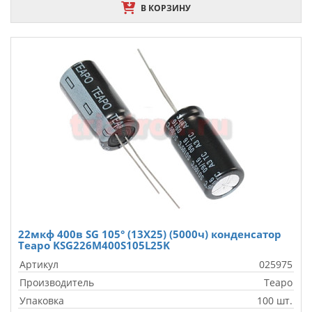
В КОРЗИНУ
22мкф 400в SG 105° (13X25) (5000ч) конденсатор
Teapo KSG226M400S105L25K
Артикул
025975
Производитель
Teapo
Упаковка
100 шт.