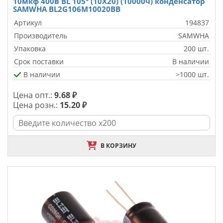
10мкф 400в BL 105° (10X20) (10000ч) конденсатор
SAMWHA BL2G106M10020BB
Артикул
194837
Производитель
SAMWHA
Упаковка
200 шт.
Срок поставки
В наличии
В наличии
>1000 шт.
Цена опт.:
9.68 ₽
Цена розн.:
15.20 ₽
В КОРЗИНУ