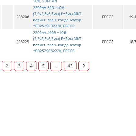
10%, SUNTAN
2200пф 63В +10%
(7,3х2,5х6,5мм) Р=5мм MKT
238206
EPCOS
19.
полист. плен. конденсатор
*B32529C0222K, EPCOS
2200пф 400В +10%
(7,3х2,5х6,5мм) Р=5мм MKT
238225
EPCOS
18.
полист. плен. конденсатор
*B32529C6222K, EPCOS
2
3
4
5
...
43