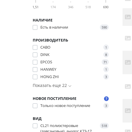
1,51
174
346
518
690
НАЛИЧИЕ
Есть в наличии
590
ПРОИЗВОДИТЕЛЬ
CABO
1
DINK
8
EPCOS
71
HANWEY
1
HONG ZHI
3
Показать еще 22
НОВОЕ ПОСТУПЛЕНИЕ
Только новое поступление
3
ВИД
CL21 полиэстеровые
518
(лавсановые), аналог К73-17