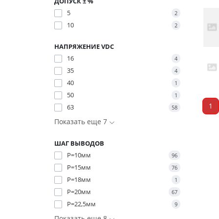
ДОПУСК ± %
5
2
10
2
НАПРЯЖЕНИЕ VDC
16
4
35
4
40
1
50
1
1
63
58
Показать еще 7
ШАГ ВЫВОДОВ
P=10мм
96
P=15мм
76
P=18мм
1
P=20мм
67
P=22,5мм
9
Показать еще 8