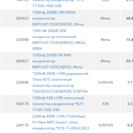
17-630-1000, КЗК
1500пф 2000В 10% MKS4
284923
конденсатор
Wima
48.
MKP1U011503C00KSSD, Wima
1500 пФ 2000В 20%
конденсатор пленочный
333998
Wima
15.
MKP1U011503C00MSSD, MKS4,
WIMA
1500пф 2000В 5% MKP
284927
конденсатор
Wima
59.
MKP1U011503C00JSSD, Wima
1500пФ 400В +10% радиальный
10мм 85°С пленочный
324998
SUNTAN
7.1
полиэстер конденсатор
TS02002G152KSB0D0R, SUNTAN
1500пф 63В ±10% пленочный
168178
полиэстер конденсатор *К73-
КЗК
3.1
17-63-1500, КЗК
2200пф 400В +10% (13х6х9мм)
Р=10мм MKT полист. плен.
238179
SUNTAN
9.2
конденсатор *К73-17-400-0,0022