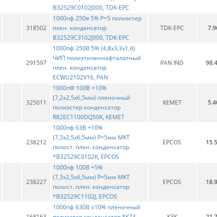
B32529C0102J000, TDK-EPC
1000пф 250в 5% Р=5 полиэстер
318502
плен. конденсатор
TDK-EPC
7.9
B32529C3102J000, TDK-EPC
1000пф 250В 5% (4,8х3,3х1,4)
ЧИП полиэтиленнафталатный
291597
PAN IND
98.
плен. конденсатор
ECWU2102V16, PAN
1000пФ 100В +10%
(7,2х2,5х6,5мм) пленочный
325011
KEMET
5.4
полиэстер конденсатор
R82EC1100DQ50K, KEMET
1000пф 63В +10%
(7,3х2,5х6,5мм) Р=5мм MKT
238212
EPCOS
15.
полист. плен. конденсатор
*B32529C0102K, EPCOS
1000пф 100В +5%
(7,3х2,5х6,5мм) Р=5мм MKT
238227
EPCOS
18.
полист. плен. конденсатор
*B32529C1102J, EPCOS
1000пф 630В ±10% пленочный
168163
полиэстер конденсатор *К73-
КЗК
21.