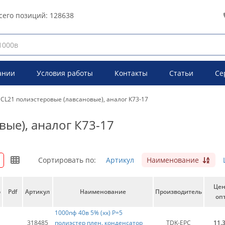
сего позиций:
128638
ании
Условия работы
Контакты
Статьи
Се
CL21 полиэстеровые (лавсановые), аналог К73-17
вые), аналог К73-17
Сортировать по:
Артикул
Наименование
Це
о
Pdf
Артикул
Наименование
Производитель
опт
1000пф 40в 5% (хх) Р=5
318485
полиэстер плен. конденсатор
TDK-EPC
11.