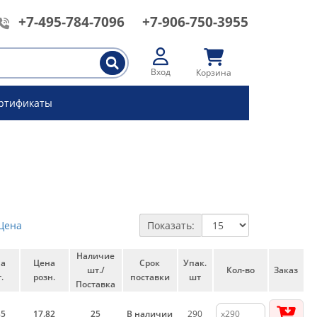
+7-495-784-7096
+7-906-750-3955
Вход
Корзина
ртификаты
Цена
Показать:
Наличие
на
Цена
Срок
Упак.
шт./
Кол-во
Заказ
.
розн.
поставки
шт
Поставка
35
17.82
25
В наличии
290