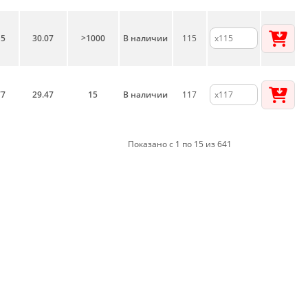
15
30.07
>1000
В наличии
115
77
29.47
15
В наличии
117
Показано с 1 по 15 из 641