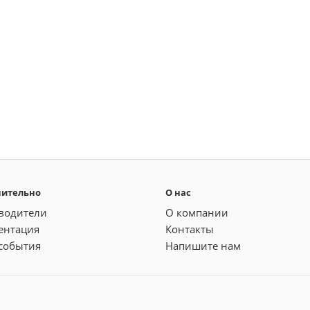
нительно
О нас
водители
О компании
ентация
Контакты
события
Напишите нам