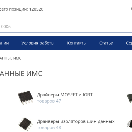
сего позиций:
128520
ании
Условия работы
Контакты
Статьи
Се
ВАННЫЕ ИМС
ВАННЫЕ ИМС
Драйверы MOSFET и IGBT
товаров 47
Драйверы изоляторов шин данных
товаров 48