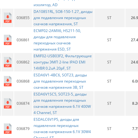
изолятор, AD
DA108S1RL, SO8-150-1.27, диоды
036855
для подавления переходных
ST
26.
скачков напряжения, ST
ECMF02-2AMX6, HS211-50,
диоды для подавления
036861
ST
27.
переходных скачков
напряжения ESD, ST
EMIF02-USB03F2, Фильтрующие
036862
контуры ЭМП 2-line IPAD EMI
ST
24.
14VBR 0.2uA 20pF, ST
ESDA6V1-4BC6, SOT23, диоды
036868
для подавления переходных
ST
6.0
скачков напряжения 3В, ST
ESDA6V1SC5, SOT23-5, диоды
для подавления переходных
036874
ST
8.2
скачков напряжения 6.1V 400W
4 Channel, ST
ESDALC6V1P5, диоды для
подавления переходных
036879
ST
7.7
скачков напряжения 6.1V 30W4
Channel, ST