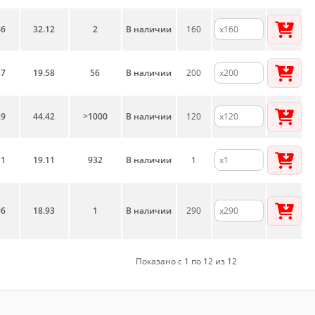
46
32.12
2
В наличии
160
47
19.58
56
В наличии
200
29
44.42
>1000
В наличии
120
11
19.11
932
В наличии
1
06
18.93
1
В наличии
290
Показано с 1 по 12 из 12