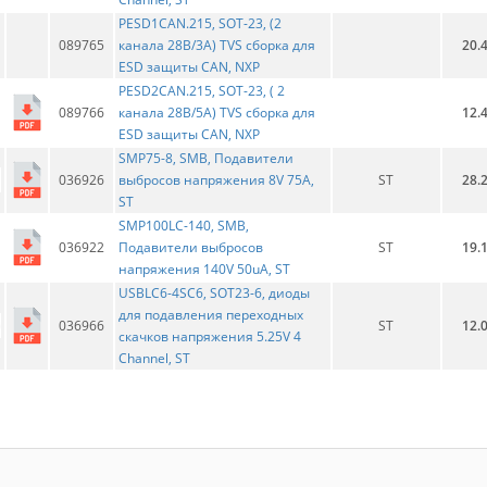
PESD1CAN.215, SOT-23, (2
089765
канала 28В/3А) TVS сборка для
20.
ESD защиты CAN, NXP
PESD2CAN.215, SOT-23, ( 2
089766
канала 28В/5А) TVS сборка для
12.
ESD защиты CAN, NXP
SMP75-8, SMB, Подавители
036926
выбросов напряжения 8V 75A,
ST
28.
ST
SMP100LC-140, SMB,
036922
Подавители выбросов
ST
19.
напряжения 140V 50uA, ST
USBLC6-4SC6, SOT23-6, диоды
для подавления переходных
036966
ST
12.
скачков напряжения 5.25V 4
Channel, ST