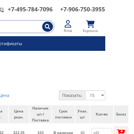
+7-495-784-7096
+7-906-750-3955
Вход
Корзина
ртификаты
Цена
Показать:
Наличие
на
Цена
Срок
Упак.
шт./
Кол-во
Заказ
.
розн.
поставки
шт
Поставка
32
322.35
333
В наличии
40