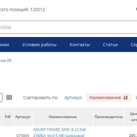
сего позиций:
129212
ании
Условия работы
Контакты
Статьи
Се
ная ИС
Сортировать по:
Артикул
Наименование
Це
о
Pdf
Артикул
Наименование
Производитель
опт
ADUM1100ARZ, SOIC-8, (2.5кВ
075869
25МБ/с Vin3-5,5В) Цифровой
205.