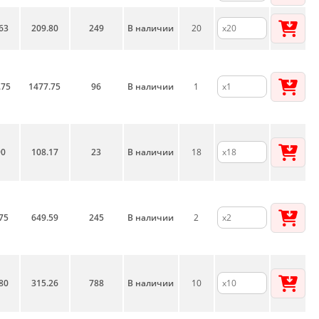
63
209.80
249
В наличии
20
.75
1477.75
96
В наличии
1
90
108.17
23
В наличии
18
75
649.59
245
В наличии
2
80
315.26
788
В наличии
10