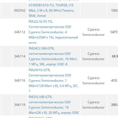
AT45DB161D-TU, TSOP28, (16
092542
Mbit, 2 M x 8, 66 MHz) Память
133.
RAM, Atmel
FM22L16-55-TG,
Сегнетоэлектрическое ОЗУ
Cypress
346112
Cypress Semiconductor, 4
1477
Semiconductor
Мбит(256K x 16), параллельный
инте
FM24CL16B-GTR,
cегнетоэлектрическое ОЗУ
Cypress
346114
68.
Cypress Semiconductor, 16 Kбит,
Semiconductor
1 МГц, SRL, корпус SOIC-8
FM24V10-GTR,
Сегнетоэлектрическое ОЗУ
Cypress
346116
Cypress Semiconductor, 1
413.
Semiconductor
Mбит(128 Kбит x 8), 3.4 МГц, I2C,
1
FM25L16B-GTR,
сегнетоэлектрическое ОЗУ
Cypress
346119
200.
Cypress Semiconductor, 16
Semiconductor
Kбит(2K x 8), 20 МГц, корпус SOIC