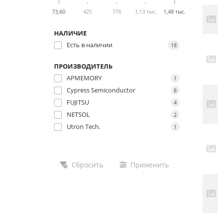
73,60
425
776
1,13 тыс.
1,48 тыс.
НАЛИЧИЕ
Есть в наличии
18
ПРОИЗВОДИТЕЛЬ
APMEMORY
1
Cypress Semiconductor
8
FUJITSU
4
NETSOL
2
Utron Tech.
1
Сбросить
Применить