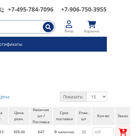
+7-495-784-7096
+7-906-750-3955
Вход
Корзина
ртификаты
Цена
Показать:
Наличие
на
Цена
Срок
Упак.
шт./
Кол-во
Заказ
.
розн.
поставки
шт
Поставка
13
309.49
647
В наличии
20