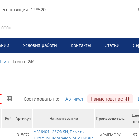
сего позиций:
128520
ании
Условия работы
Контакты
Статьи
Се
ЯТЬ
Память RAM
Сортировать по:
Артикул
Наименование
Це
о
Pdf
Артикул
Наименование
Производитель
опт
APS6404L-3SQR-SN, Память
315072
APMEMORY
197.
DRAM IoT RAM 64Mb, APMEMORY