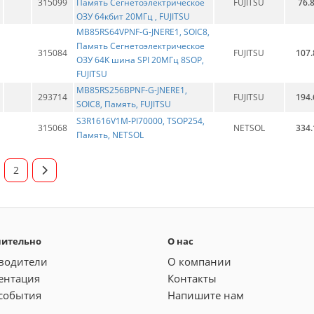
315099
Память Сегнетоэлектрическое
FUJITSU
76.
ОЗУ 64кбит 20МГц , FUJITSU
MB85RS64VPNF-G-JNERE1, SOIC8,
Память Сегнетоэлектрическое
315084
FUJITSU
107.
ОЗУ 64K шина SPI 20МГц 8SOP,
FUJITSU
MB85RS256BPNF-G-JNERE1,
293714
FUJITSU
194.
SOIC8, Память, FUJITSU
S3R1616V1M-PI70000, TSOP254,
315068
NETSOL
334.
Память, NETSOL
2
нительно
О нас
водители
О компании
ентация
Контакты
события
Напишите нам