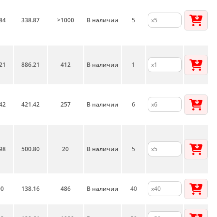
84
338.87
>1000
В наличии
5
21
886.21
412
В наличии
1
42
421.42
257
В наличии
6
98
500.80
20
В наличии
5
00
138.16
486
В наличии
40