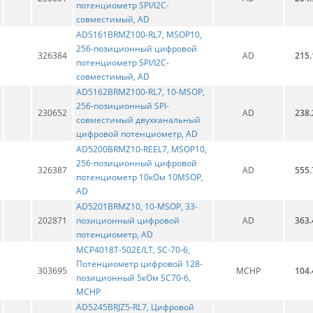
потенциометр SPI/I2C-
совместимый, AD
AD5161BRMZ100-RL7, MSOP10,
256-позиционный цифровой
326384
AD
215.
потенциометр SPI/I2C-
совместимый, AD
AD5162BRMZ100-RL7, 10-MSOP,
256-позиционный SPI-
230652
AD
238.
совместимый двухканальный
цифровой потенциометр, AD
AD5200BRMZ10-REEL7, MSOP10,
256-позиционный цифровой
326387
AD
555.
потенциометр 10кОм 10MSOP,
AD
AD5201BRMZ10, 10-MSOP, 33-
202871
позиционный цифровой
AD
363.
потенциометр, AD
MCP4018T-502E/LT, SC-70-6,
Потенциометр цифровой 128-
303695
MCHP
104.
позиционный 5кОм SC70-6,
MCHP
AD5245BRJZ5-RL7, Цифровой