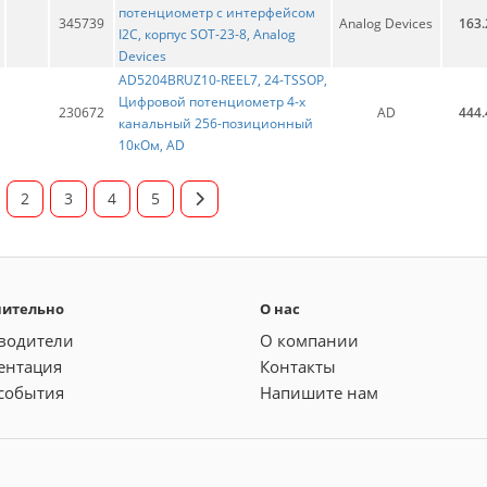
потенциометр с интерфейсом
345739
Analog Devices
163.
I2C, корпус SOT-23-8, Analog
Devices
AD5204BRUZ10-REEL7, 24-TSSOP,
Цифровой потенциометр 4-х
230672
AD
444.
канальный 256-позиционный
10кОм, AD
2
3
4
5
нительно
О нас
водители
О компании
ентация
Контакты
события
Напишите нам