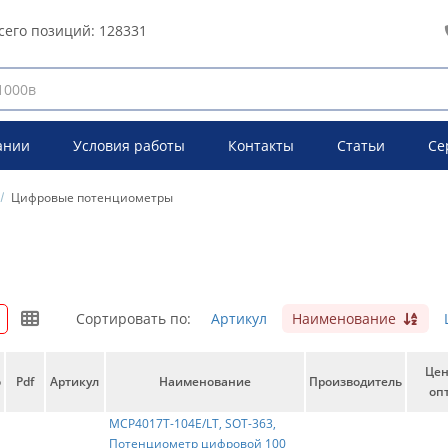
сего позиций:
128331
ании
Условия работы
Контакты
Статьи
Се
Цифровые потенциометры
Сортировать по:
Артикул
Наименование
Це
о
Pdf
Артикул
Наименование
Производитель
опт
MCP4017T-104E/LT, SOT-363,
Потенциометр цифровой 100