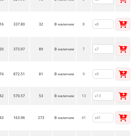
16
337.80
32
В наличии
8
20
373.97
89
В наличии
7
74
872.51
81
В наличии
9
42
570.57
53
В наличии
13
43
163.96
273
В наличии
41