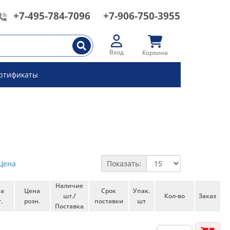
+7-495-784-7096
+7-906-750-3955
Вход
Корзина
ртификаты
Цена
Показать:
Наличие
на
Цена
Срок
Упак.
шт./
Кол-во
Заказ
.
розн.
поставки
шт
Поставка