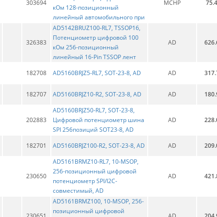
303694
MCHP
75.
кОм 128-позиционный
линейный автомобильного при
AD5142BRUZ100-RL7, TSSOP16,
Потенциометр цифровой 100
326383
AD
626.
кОм 256-позиционный
линейный 16-Pin TSSOP лент
182708
AD5160BRJZ5-RL7, SOT-23-8, AD
AD
317.
182707
AD5160BRJZ10-R2, SOT-23-8, AD
AD
180.
AD5160BRJZ50-RL7, SOT-23-8,
202883
Цифровой потенциометр шина
AD
228.
SPI 256позиций SOT23-8, AD
182701
AD5160BRJZ100-R2, SOT-23-8, AD
AD
209.
AD5161BRMZ10-RL7, 10-MSOP,
256-позиционный цифровой
230650
AD
421.
потенциометр SPI/I2C-
совместимый, AD
AD5161BRMZ100, 10-MSOP, 256-
позиционный цифровой
230651
AD
204.