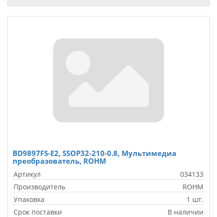
BD9897FS-E2, SSOP32-210-0.8, Мультимедиа
преобразователь, ROHM
Артикул
034133
Производитель
ROHM
Упаковка
1 шт.
Срок поставки
В наличии