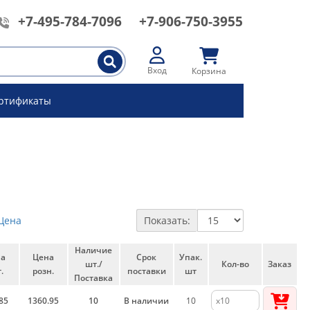
+7-495-784-7096
+7-906-750-3955
Вход
Корзина
ртификаты
Цена
Показать:
Наличие
на
Цена
Срок
Упак.
шт./
Кол-во
Заказ
.
розн.
поставки
шт
Поставка
85
1360.95
10
В наличии
10