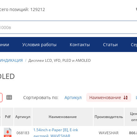
сего позиций:
129212
ании
Условия работы
Контакты
Статьи
Се
ИНДИКАЦИЯ
Дисплеи LCD, VFD, PLED и AMOLED
OLED
Сортировать по:
Артикул
Наименование
Це
о
Pdf
Артикул
Наименование
Производитель
опт
1.54inch e-Paper [B], E-ink
068183
WAVESHAR
866.
дисплей, WAVESHAR