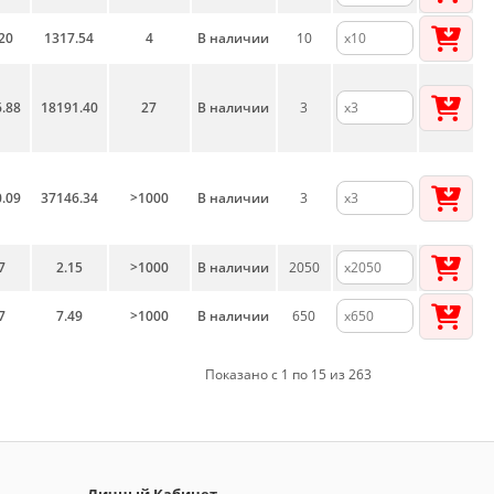
20
1317.54
4
В наличии
10
.88
18191.40
27
В наличии
3
.09
37146.34
>1000
В наличии
3
7
2.15
>1000
В наличии
2050
7
7.49
>1000
В наличии
650
Показано с 1 по 15 из 263