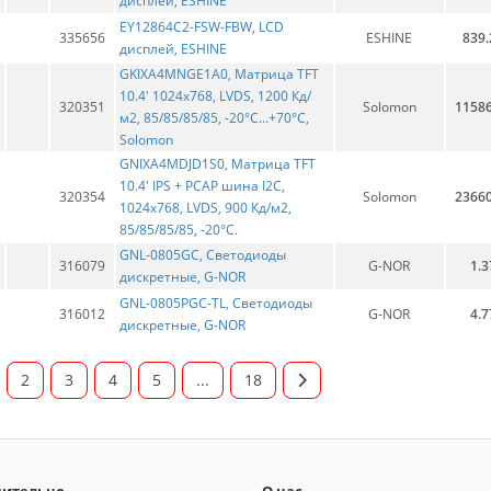
дисплей, ESHINE
EY12864C2-FSW-FBW, LCD
335656
ESHINE
839.
дисплей, ESHINE
GKIXA4MNGE1A0, Матрица TFT
10.4' 1024x768, LVDS, 1200 Кд/
320351
Solomon
11586
м2, 85/85/85/85, -20°C...+70°C,
Solomon
GNIXA4MDJD1S0, Матрица TFT
10.4' IPS + PCAP шина I2C,
320354
Solomon
23660
1024x768, LVDS, 900 Кд/м2,
85/85/85/85, -20°C.
GNL-0805GC, Светодиоды
316079
G-NOR
1.3
дискретные, G-NOR
GNL-0805PGC-TL, Светодиоды
316012
G-NOR
4.7
дискретные, G-NOR
2
3
4
5
...
18