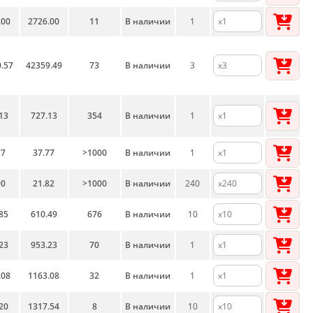
.00
2726.00
11
В наличии
1
.57
42359.49
73
В наличии
3
13
727.13
354
В наличии
1
77
37.77
>1000
В наличии
1
90
21.82
>1000
В наличии
240
85
610.49
676
В наличии
10
23
953.23
70
В наличии
1
.08
1163.08
32
В наличии
1
20
1317.54
8
В наличии
10