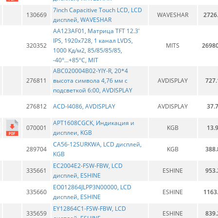
7inch Capacitive Touch LCD, LCD
130669
WAVESHAR
2726
дисплей, WAVESHAR
AA123AF01, Матрица TFT 12.3'
IPS, 1920x728, 1 канал LVDS,
320352
MITS
26980
1000 Кд/м2, 85/85/85/85,
-40°...+85°C, MIT
ABC020004B02-YIY-R, 20*4
276811
высота символа 4,76 мм с
AVDISPLAY
727.
подсветкой 6:00, AVDISPLAY
276812
ACD-I4086, AVDISPLAY
AVDISPLAY
37.
APT1608CGCK, Индикация и
070001
KGB
13.
дисплеи, KGB
CA56-12SURKWA, LCD дисплей,
289704
KGB
388.
KGB
EC2004E2-FSW-FBW, LCD
335661
ESHINE
953.
дисплей, ESHINE
EO012864JLPP3N00000, LCD
335660
ESHINE
1163
дисплей, ESHINE
EY12864C1-FSW-FBW, LCD
335659
ESHINE
839.