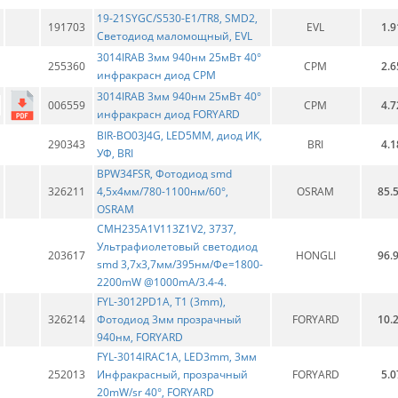
19-21SYGC/S530-E1/TR8, SMD2,
191703
EVL
1.9
Светодиод маломощный, EVL
3014IRAB 3мм 940нм 25мВт 40°
255360
CPM
2.6
инфракрасн диод CPM
3014IRAB 3мм 940нм 25мВт 40°
006559
CPM
4.7
инфракрасн диод FORYARD
BIR-BO03J4G, LED5MM, диод ИК,
290343
BRI
4.1
УФ, BRI
BPW34FSR, Фотодиод smd
326211
4,5х4мм/780-1100нм/60°,
OSRAM
85.
OSRAM
CMH235A1V113Z1V2, 3737,
Ультрафиолетовый светодиод
203617
HONGLI
96.
smd 3,7х3,7мм/395нм/Фе=1800-
2200mW @1000mA/3.4-4.
FYL-3012PD1A, T1 (3mm),
326214
Фотодиод 3мм прозрачный
FORYARD
10.
940нм, FORYARD
FYL-3014IRAC1A, LED3mm, 3мм
252013
Инфракрасный, прозрачный
FORYARD
5.0
20mW/sr 40°, FORYARD