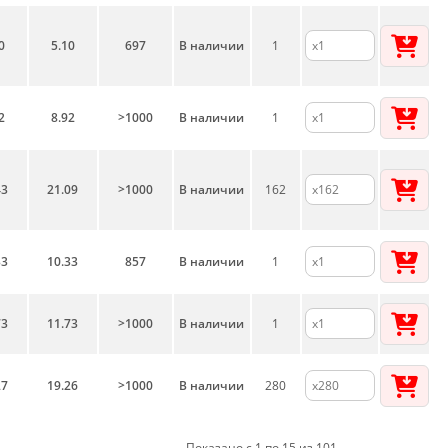
0
5.10
697
В наличии
1
2
8.92
>1000
В наличии
1
43
21.09
>1000
В наличии
162
33
10.33
857
В наличии
1
73
11.73
>1000
В наличии
1
27
19.26
>1000
В наличии
280
Показано с 1 по 15 из 101