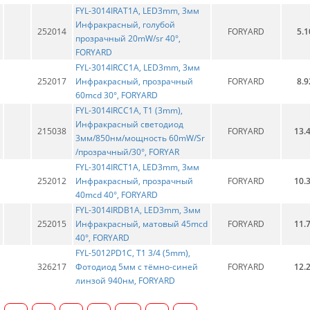
FYL-3014IRAT1A, LED3mm, 3мм
Инфракрасный, голубой
252014
FORYARD
5.1
прозрачный 20mW/sr 40°,
FORYARD
FYL-3014IRCC1A, LED3mm, 3мм
252017
Инфракрасный, прозрачный
FORYARD
8.9
60mcd 30°, FORYARD
FYL-3014IRCC1A, T1 (3mm),
Инфракрасный светодиод
215038
FORYARD
13.
3мм/850нм/мощность 60mW/Sr
/прозрачный/30°, FORYAR
FYL-3014IRCT1A, LED3mm, 3мм
252012
Инфракрасный, прозрачный
FORYARD
10.
40mcd 40°, FORYARD
FYL-3014IRDB1A, LED3mm, 3мм
252015
Инфракрасный, матовый 45mcd
FORYARD
11.
40°, FORYARD
FYL-5012PD1C, T1 3/4 (5mm),
326217
Фотодиод 5мм с тёмно-синей
FORYARD
12.
линзой 940нм, FORYARD