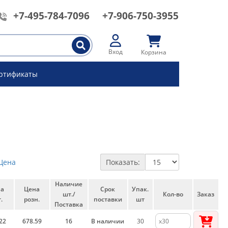
+7-495-784-7096
+7-906-750-3955
Вход
Корзина
ртификаты
Цена
Показать:
Наличие
на
Цена
Срок
Упак.
шт./
Кол-во
Заказ
.
розн.
поставки
шт
Поставка
22
678.59
16
В наличии
30