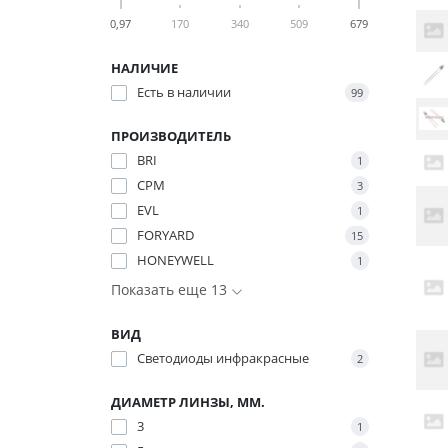
0,97
170
340
509
679
НАЛИЧИЕ
Есть в наличии
99
ПРОИЗВОДИТЕЛЬ
BRI
1
CPM
3
EVL
1
FORYARD
15
HONEYWELL
1
Показать еще 13
ВИД
Светодиоды инфракрасные
2
ДИАМЕТР ЛИНЗЫ, ММ.
3
1