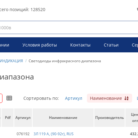
сего позиций:
128520
ании
Условия работы
Контакты
Статьи
Се
ИНДИКАЦИЯ
Светодиоды инфракрасного диапазона
диапазона
Сортировать по:
Артикул
Наименование
Це
о
Pdf
Артикул
Наименование
Производитель
опт
076192
3Л 119 А, (90-92г), RUS
432.