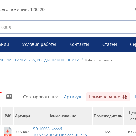
сего позиций:
128520
ании
Условия работы
Контакты
Статьи
Се
АБЕЛИ, ФУРНИТУРА, ВВОДЫ, НАКОНЕЧНИКИ
Кабель-каналы
Сортировать по:
Артикул
Наименование
Це
о
Pdf
Артикул
Наименование
Производитель
опт
SD-10033, короб
092482
KSS
832.
100х33мм(2м),ПВХ,серый, KSS