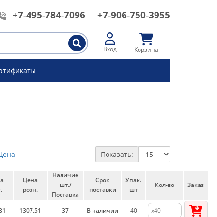
+7-495-784-7096
+7-906-750-3955
Вход
Корзина
ртификаты
Цена
Показать:
Наличие
на
Цена
Срок
Упак.
шт./
Кол-во
Заказ
.
розн.
поставки
шт
Поставка
81
1307.51
37
В наличии
40