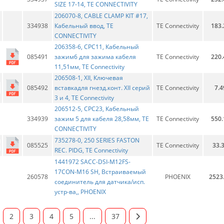
SIZE 17-14, TE CONNECTIVITY
206070-8, CABLE CLAMP KIT #17,
334938
Кабельный ввод, TE
TE Connectivity
183.
CONNECTIVITY
206358-6, CPC11, Кабельный
085491
зажим6 для зажима кабеля
TE Connectivity
220.
11,51мм, TE Connectivity
206508-1, XII, Ключевая
085492
вставкадля гнезд.конт. XII серий
TE Connectivity
7.4
3 и 4, TE Connectivity
206512-5, CPC23, Кабельный
334939
зажим 5 для кабеля 28,58мм, TE
TE Connectivity
550.
CONNECTIVITY
735278-0, 250 SERIES FASTON
085525
TE Connectivity
33.
REC. PIDG, TE Connectivity
1441972 SACC-DSI-M12FS-
17CON-M16 SH, Встраиваемый
260578
PHOENIX
2523
соединитель для датчика/исп.
устр-ва,, PHOENIX
2
3
4
5
...
37