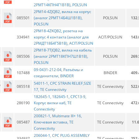
2РМТ14КПН4Г1В1В), POLSUN
2PM14-4ZJQB2, вилка на корпус
085501
(аналог 2РМТ14Б4Ш1В1В),
POLSUN
132.
POLSUN
2PM18-4ZKQB2, розетка на
334941
корпус 4 контакта (аналог для
ACIT/POLSUN
143.
2РМДТ18Б4Г5В1В), ACIT/POLSUN
2PM18-7TJQB2, вилка на кабель
085506
(аналог 2РМТ18КПН7Ш1В1В),
POLSUN
269.
POLSUN
09-0431-212-04, Разъёмы и
107488
BINDER
409.
соединители, BINDER
54011-1, CPC STRAIN RELIEF,SIZE
085518
TE Connectivity
522.
17, TE Connectivity
182645-1, 182645-1, CPC13-9,
286190
Корпус вилки каб, TE
TE Connectivity
472.
Connectivity
200821-1, Multimate III+ 16,
085487
Ключевая вставка, TE
TE Connectivity
11.
Connectivity
206044-1, CPC PLUG ASSEMBLY
334937
TE Connectivity
252.