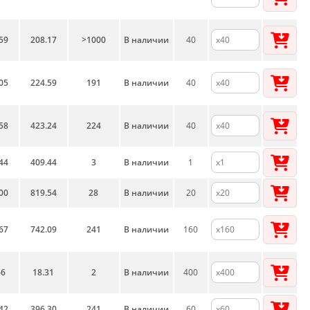
59
208.17
>1000
В наличии
40
05
224.59
191
В наличии
40
58
423.24
224
В наличии
40
44
409.44
3
В наличии
1
00
819.54
28
В наличии
20
67
742.09
241
В наличии
160
66
18.31
2
В наличии
400
42
396.30
241
В наличии
60