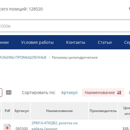
сего позиций:
128520
ании
Условия работы
Контакты
Статьи
Се
РАЗЪЕМЫ ПРОМЫШЛЕННЫЕ
Разъемы цилиндрические
Сортировать по:
Артикул
Наименование
Це
о
Pdf
Артикул
Наименование
Производитель
опт
2PM14-4TKQB2, розетка на
085500
кабель (аналог
335.