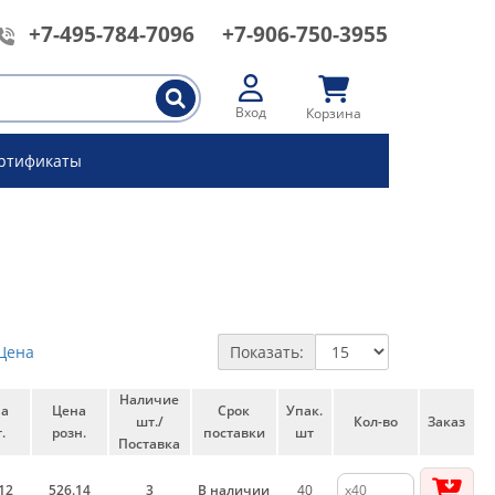
+7-495-784-7096
+7-906-750-3955
Вход
Корзина
ртификаты
Цена
Показать:
Наличие
на
Цена
Срок
Упак.
шт./
Кол-во
Заказ
.
розн.
поставки
шт
Поставка
12
526.14
3
В наличии
40