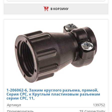
В КОРЗИНУ
1-206062-6, Зажим круглого разъема, прямой,
Серия CPC, к Круглым пластиковым разъемам
серии CPC, 11,
Артикул
139752
Производитель
TE Connectivity