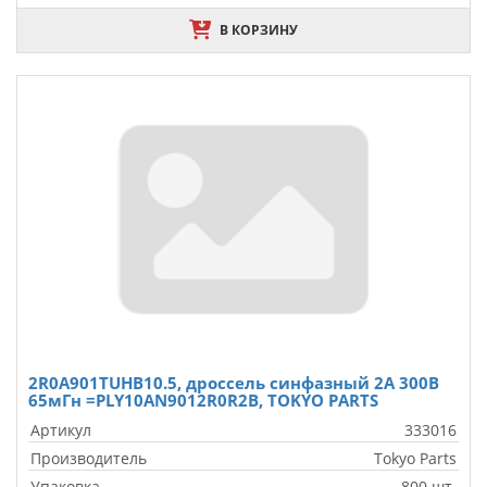
В КОРЗИНУ
2R0A901TUHB10.5, дроссель синфазный 2А 300В
65мГн =PLY10AN9012R0R2B, TOKYO PARTS
Артикул
333016
Производитель
Tokyo Parts
Упаковка
800 шт.