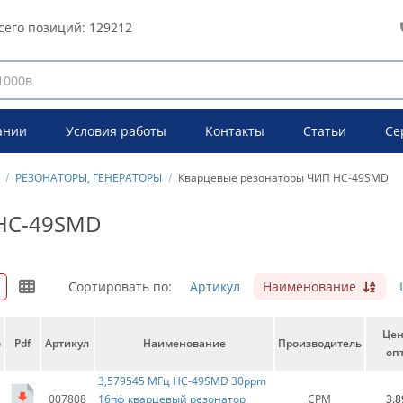
сего позиций:
129212
ании
Условия работы
Контакты
Статьи
Се
РЕЗОНАТОРЫ, ГЕНЕРАТОРЫ
Кварцевые резонаторы ЧИП HC-49SMD
HC-49SMD
Сортировать по:
Артикул
Наименование
Це
о
Pdf
Артикул
Наименование
Производитель
опт
3,579545 МГц HC-49SMD 30ppm
007808
16пф кварцевый резонатop
CPM
3.8