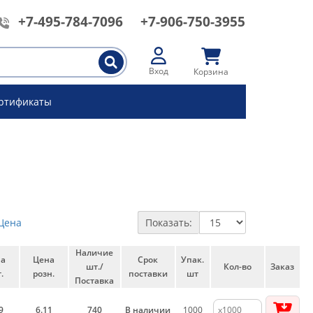
+7-495-784-7096
+7-906-750-3955
Вход
Корзина
ртификаты
Цена
Показать:
Наличие
на
Цена
Срок
Упак.
шт./
Кол-во
Заказ
.
розн.
поставки
шт
Поставка
9
6.11
740
В наличии
1000