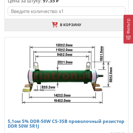
Цена за штуку:
97.35 ₽
Фильтр
В КОРЗИНУ
5,1ом 5% DDR-50W С5-35В проволочный резистор
DDR 50W 5R1J