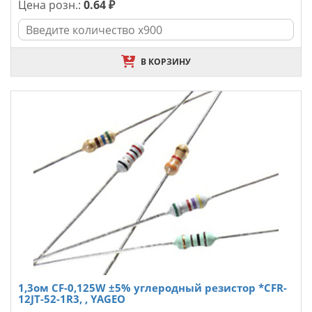
Цена розн.:
0.64 ₽
В КОРЗИНУ
1,3ом CF-0,125W ±5% углеродный резистор *CFR-
12JT-52-1R3, , YAGEO