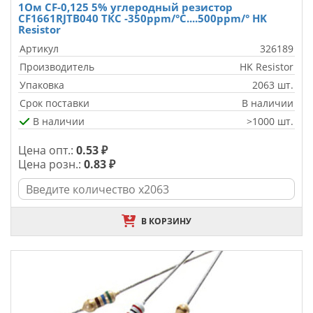
1Ом CF-0,125 5% углеродный резистор
CF1661RJTB040 ТКС -350ppm/°C....500ppm/° HK
Resistor
Артикул
326189
Производитель
HK Resistor
Упаковка
2063 шт.
Срок поставки
В наличии
В наличии
>1000 шт.
Цена опт.:
0.53 ₽
Цена розн.:
0.83 ₽
В КОРЗИНУ