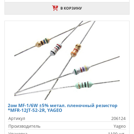
В КОРЗИНУ
2ом MF-1/6W ±5% метал. пленочный резистор
*MFR-12JT-52-2R, YAGEO
Артикул
206124
Производитель
Yageo
Упаковка
1100 шт.