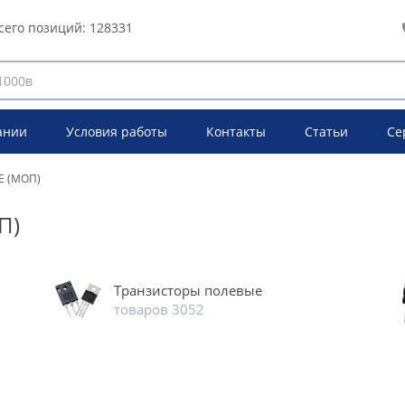
сего позиций:
128331
ании
Условия работы
Контакты
Статьи
Се
 (МОП)
П)
Транзисторы полевые
товаров 3052