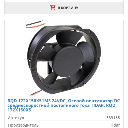
В КОРЗИНУ
RQD 172X150X51MS 24VDC, Осевой вентилятор DC
среднескоростной постоянного тока TIDAR, RQD,
172X150X5
Артикул
339188
Производитель
Tidar