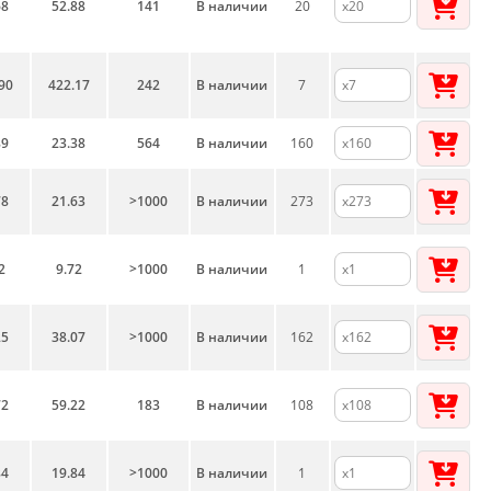
68
52.88
141
В наличии
20
90
422.17
242
В наличии
7
89
23.38
564
В наличии
160
78
21.63
>1000
В наличии
273
2
9.72
>1000
В наличии
1
25
38.07
>1000
В наличии
162
72
59.22
183
В наличии
108
84
19.84
>1000
В наличии
1