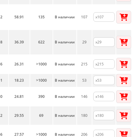
52
58.91
135
В наличии
107
18
36.39
622
В наличии
29
76
26.31
>1000
В наличии
215
61
18.23
>1000
В наличии
53
80
24.81
390
В наличии
146
82
29.55
69
В наличии
180
56
27.57
>1000
В наличии
206