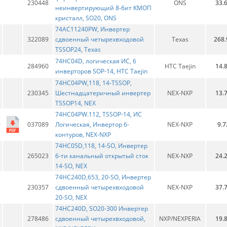
230448
ONS
33.
неинвертирующий 8-бит КМОП
кристалл, SO20, ONS
74AC11240PW, Инвертер
322089
сдвоенный четырехвходовой
Texas
268.
TSSOP24, Texas
74HC04D, логическая ИС, 6
284960
HTC Taejin
14.
инверторов SOP-14, HTC Taejin
74HC04PW,118, 14-TSSOP,
230345
Шестнадцатеричный инвертер
NEX-NXP
13.
TSSOP14, NEX
74HC04PW.112, TSSOP-14, ИС
037089
Логическая, Инвертор 6-
NEX-NXP
9.7
контуров, NEX-NXP
74HC05D,118, 14-SO, Инвертер
265023
6-ти канальный открытый сток
NEX-NXP
24.
14-SO, NEX
74HC240D,653, 20-SO, Инвертер
230357
сдвоенный четырехвходовой
NEX-NXP
37.
20-SO, NEX
74HC240D, SO20-300 Инвертер
278486
сдвоенный четырехвходовой,
NXP/NEXPERIA
19.