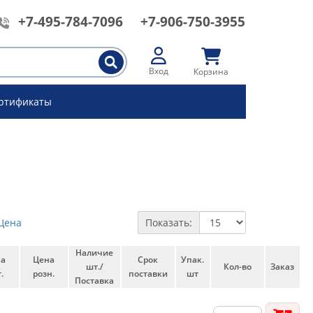
+7-495-784-7096
+7-906-750-3955
Вход
Корзина
ртификаты
Цена
Показать:
Наличие
на
Цена
Срок
Упак.
шт./
Кол-во
Заказ
.
розн.
поставки
шт
Поставка