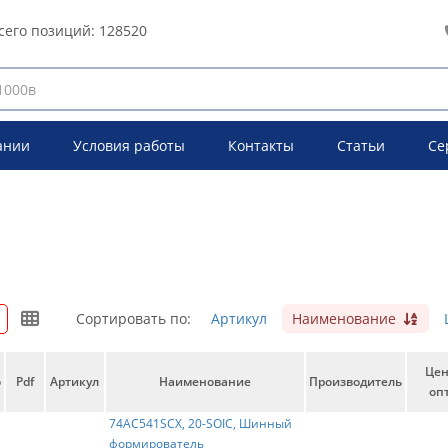
сего позиций:
128520
ании
Условия работы
Контакты
Статьи
Се
Сортировать по:
Артикул
Наименование
Це
о
Pdf
Артикул
Наименование
Производитель
опт
74AC541SCX, 20-SOIC, Шинный
формирователь