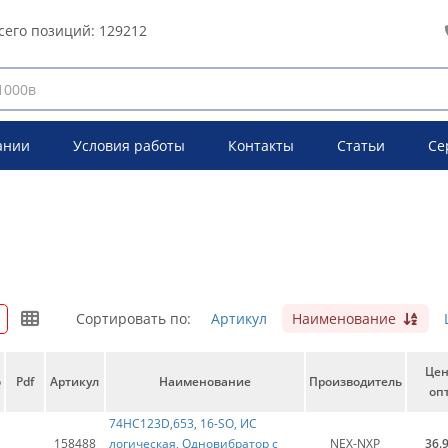
сего позиций:
129212
ании
Условия работы
Контакты
Статьи
Се
Сортировать по:
Артикул
Наименование
Це
о
Pdf
Артикул
Наименование
Производитель
опт
74HC123D,653, 16-SO, ИС
158488
логическая, Одновибратор с
NEX-NXP
36.