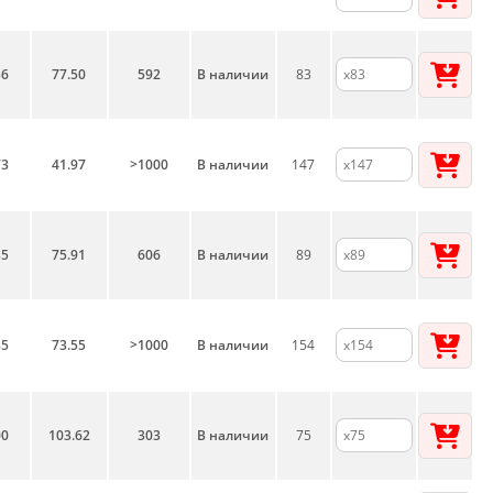
36
77.50
592
В наличии
83
73
41.97
>1000
В наличии
147
35
75.91
606
В наличии
89
85
73.55
>1000
В наличии
154
00
103.62
303
В наличии
75