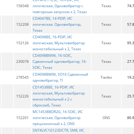
158348
логическая, Одновибратор с
Texas
74.
повторным запуском х 2, Texas
CD4047BE, 14-PDIP, ИС
152208
логическая, Одновибратор,
Texas
57.
Texas
CD4098BE, 16-PDIP, ИС
152126
логическая, Мультивибратор
Texas
95.
моностабильный х 2, Texas
CD4098BM96, 16-SOIC,
230078
Сдвоенный одновибратор, 16-
Texas
27.
SOIC, Texas
CD4098BM96, SO16 Сдвоенный
278545
Tianbo
19.
одновибратор, TI
CD14538BE, 16-PDIP, ИС
логическая, Мультивибратор
152226
Texas
25.
моностабильный х 2 с
сбросом6, Texas
MC14538BDR2G, 16-SOIC, ИС
152201
логическая, Одновибратор
ONS
80.
прецизионный х 2, ONS
SN74LVC1G123DCTR, SM8, ИС