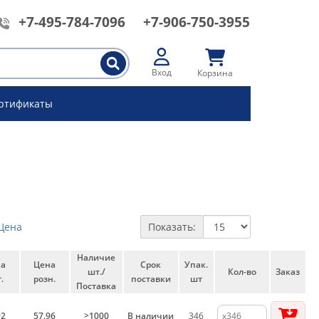
+7-495-784-7096
+7-906-750-3955
Вход
Корзина
ртификаты
Цена
Показать:
Наличие
на
Цена
Срок
Упак.
шт./
Кол-во
Заказ
.
розн.
поставки
шт
Поставка
92
57.96
>1000
В наличии
346