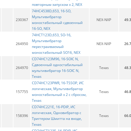
повторным запуском х 2, NEX
74HC4538D,653, 16-SO,
Мультивибратор
230367
NEX-NXP
49.
моностабильный сдвоенный
16-SO, NEX
74HCT123D,653, SO-16,
Мультивибратор
264950
NEX-NXP
26.
перестраиваемый
моностабильный SO16, NEX
CD74HC123M96, 16-SOIC N,
Сдвоенный одностабильный
264970
Texas
48.
мультивибратор 16-SOIC N,
Texas
CD74HC123PWR, 16-TSSOP, ИС
логическая, Мультивибратор
157755
Texas
46.
моностабильный х 2 с сбросом,
Texas
CD74HC221E, 16-PDIP, ИС
логическая, Одновибратор с
158396
Texas
66.
Триггером Шмитта на входе,
Texas
CD74HCT123E, 16-PDIP, ИС