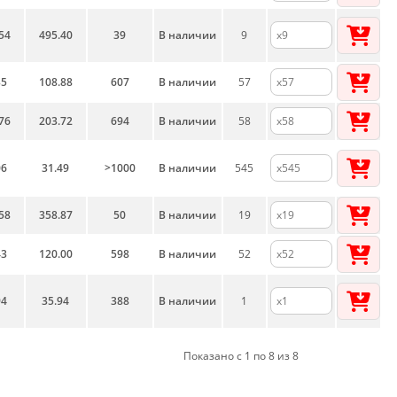
54
495.40
39
В наличии
9
35
108.88
607
В наличии
57
76
203.72
694
В наличии
58
06
31.49
>1000
В наличии
545
58
358.87
50
В наличии
19
43
120.00
598
В наличии
52
94
35.94
388
В наличии
1
Показано с 1 по 8 из 8