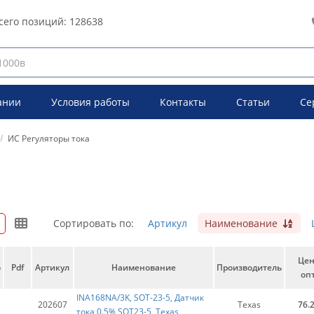
сего позиций:
128638
ании
Условия работы
Контакты
Статьи
Се
ИС Регуляторы тока
Сортировать по:
Артикул
Наименование
Це
о
Pdf
Артикул
Наименование
Производитель
опт
INA168NA/3K, SOT-23-5, Датчик
202607
Texas
76.
тока 0.5% SOT23-5, Texas