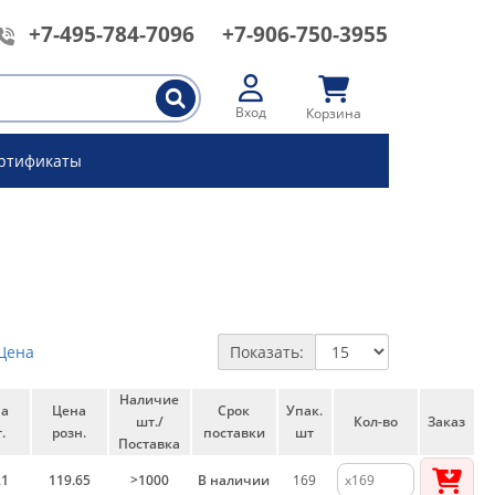
+7-495-784-7096
+7-906-750-3955
Вход
Корзина
ртификаты
Цена
Показать:
Наличие
на
Цена
Срок
Упак.
шт./
Кол-во
Заказ
.
розн.
поставки
шт
Поставка
21
119.65
>1000
В наличии
169