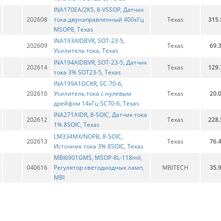
INA170EA/2K5, 8-VSSOP, Датчик
202608
тока двунаправленный 400кГц
Texas
315.
MSOP8, Texas
INA193AIDBVR, SOT-23-5,
202609
Texas
69.
Усилитель тока, Texas
INA194AIDBVR, SOT-23-5, Датчик
202614
Texas
129.
тока 3% SOT23-5, Texas
INA199A1DCKR, SC-70-6,
202610
Усилитель тока с нулевым
Texas
20.
дрейфом 14кГц SC70-6, Texas
INA271AIDR, 8-SOIC, Датчик тока
202612
Texas
228.
1% 8SOIC, Texas
LM334MX/NOPB, 8-SOIC,
202613
Texas
76.
Источник тока 3% 8SOIC, Texas
MBI6901GMS, MSOP-8L-118mil,
040616
Регулятор светодиодных ламп,
MBITECH
35.
MBI